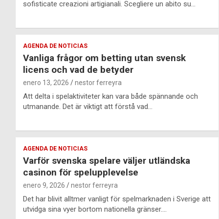
sofisticate creazioni artigianali. Scegliere un abito su…
AGENDA DE NOTICIAS
Vanliga frågor om betting utan svensk
licens och vad de betyder
enero 13, 2026
nestor ferreyra
Att delta i spelaktiviteter kan vara både spännande och
utmanande. Det är viktigt att förstå vad…
AGENDA DE NOTICIAS
Varför svenska spelare väljer utländska
casinon för spelupplevelse
enero 9, 2026
nestor ferreyra
Det har blivit alltmer vanligt för spelmarknaden i Sverige att
utvidga sina vyer bortom nationella gränser.…