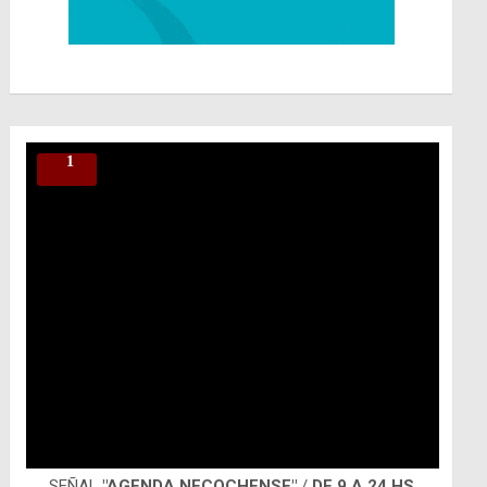
SEÑAL
"AGENDA NECOCHENSE"
/
DE 9 A 24 HS