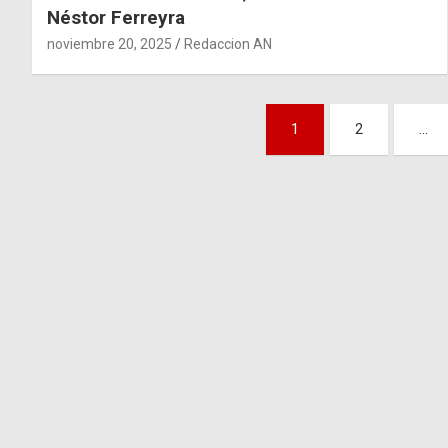
Néstor Ferreyra
noviembre 20, 2025
Redaccion AN
Paginación
1
2
…
de
entradas