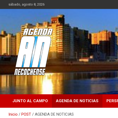
Saltar
sábado, agosto 8, 2026
al
contenido
Sitio de Noticias de Necochea y zona
AGENDA
NECOCHENSE
JUNTO AL CAMPO
AGENDA DE NOTICIAS
PERS
Inicio
POST
AGENDA DE NOTICIAS