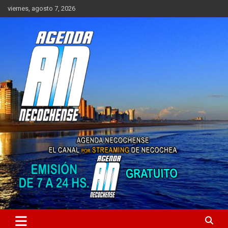
Saltar
viernes, agosto 7, 2026
al
contenido
Sitio de Noticias de Necochea y zona
AGENDA NECOCHENSE