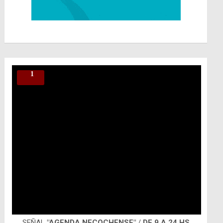
SEÑAL
"AGENDA NECOCHENSE"
/
DE 9 A 24 HS