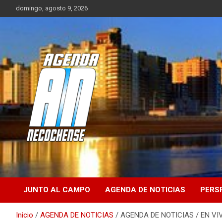
Saltar
domingo, agosto 9, 2026
al
contenido
Sitio de Noticias de Necochea y zona
AGENDA
NECOCHENSE
JUNTO AL CAMPO
AGENDA DE NOTICIAS
PERS
Inicio
AGENDA DE NOTICIAS
AGENDA DE NOTICIAS / EN VIV