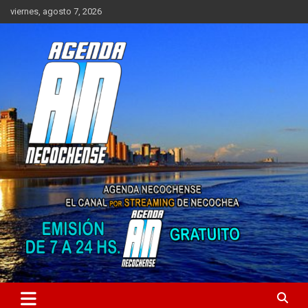
Saltar
viernes, agosto 7, 2026
al
contenido
Sitio de Noticias de Necochea y zona
AGENDA NECOCHENSE