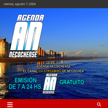
Saltar
viernes, agosto 7, 2026
al
contenido
Sitio de Noticias de Necochea y zona
AGENDA NECOCHENSE