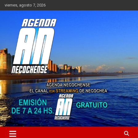
Saltar
viernes, agosto 7, 2026
al
contenido
Sitio de Noticias de Necochea y zona
AGENDA NECOCHENSE