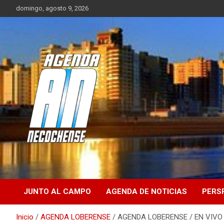
Saltar
domingo, agosto 9, 2026
al
contenido
Sitio de Noticias de Necochea y zona
AGENDA
NECOCHENSE
JUNTO AL CAMPO
AGENDA DE NOTICIAS
PERS
Inicio
AGENDA LOBERENSE
AGENDA LOBERENSE / EN VIVO /