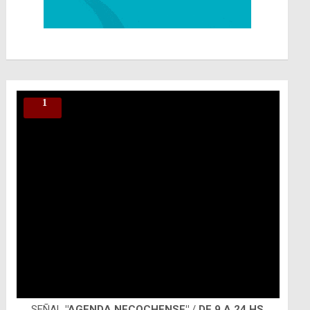
SEÑAL
"AGENDA NECOCHENSE"
/
DE 9 A 24 HS