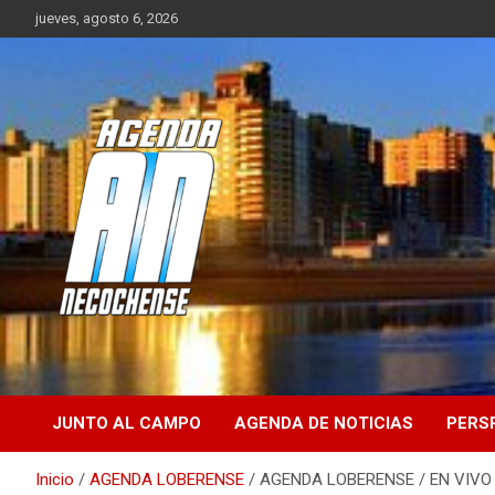
Saltar
jueves, agosto 6, 2026
al
contenido
Sitio de Noticias de Necochea y zona
AGENDA
NECOCHENSE
JUNTO AL CAMPO
AGENDA DE NOTICIAS
PERS
Inicio
AGENDA LOBERENSE
AGENDA LOBERENSE / EN VIVO /