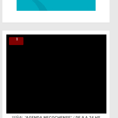
SEÑAL
"AGENDA NECOCHENSE"
/
DE 9 A 24 HS