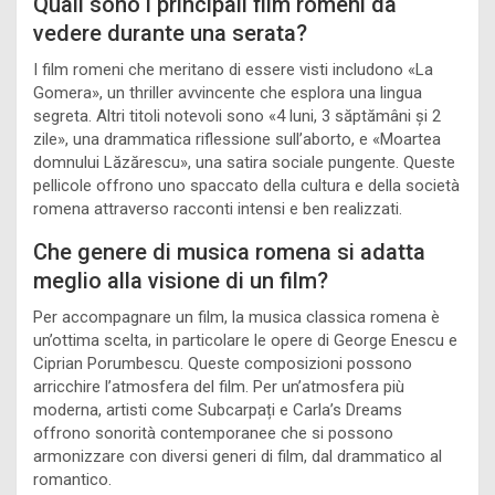
Quali sono i principali film romeni da
vedere durante una serata?
I film romeni che meritano di essere visti includono «La
Gomera», un thriller avvincente che esplora una lingua
segreta. Altri titoli notevoli sono «4 luni, 3 săptămâni și 2
zile», una drammatica riflessione sull’aborto, e «Moartea
domnului Lăzărescu», una satira sociale pungente. Queste
pellicole offrono uno spaccato della cultura e della società
romena attraverso racconti intensi e ben realizzati.
Che genere di musica romena si adatta
meglio alla visione di un film?
Per accompagnare un film, la musica classica romena è
un’ottima scelta, in particolare le opere di George Enescu e
Ciprian Porumbescu. Queste composizioni possono
arricchire l’atmosfera del film. Per un’atmosfera più
moderna, artisti come Subcarpați e Carla’s Dreams
offrono sonorità contemporanee che si possono
armonizzare con diversi generi di film, dal drammatico al
romantico.