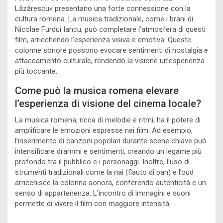
Lăzărescu» presentano una forte connessione con la
cultura romena. La musica tradizionale, come i brani di
Nicolae Furdui Iancu, può completare l’atmosfera di questi
film, arricchendo l’esperienza visiva e emotiva. Queste
colonne sonore possono evocare sentimenti di nostalgia e
attaccamento culturale, rendendo la visione un’esperienza
più toccante.
Come può la musica romena elevare
l’esperienza di visione del cinema locale?
La musica romena, ricca di melodie e ritmi, ha il potere di
amplificare le emozioni espresse nei film. Ad esempio,
l’inserimento di canzoni popolari durante scene chiave può
intensificare drammi e sentimenti, creando un legame più
profondo tra il pubblico e i personaggi. Inoltre, l’uso di
strumenti tradizionali come la nai (flauto di pan) e l’oud
arricchisce la colonna sonora, conferendo autenticità e un
senso di appartenenza. L’incontro di immagini e suoni
permette di vivere il film con maggiore intensità.