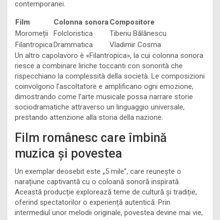
contemporanei.
Film
Colonna sonora
Compositore
Moromeții
Folcloristica
Tiberiu Bălănescu
Filantropica
Drammatica
Vladimir Cosma
Un altro capolavoro è «Filantropica», la cui colonna sonora
riesce a combinare liriche toccanti con sonorità che
rispecchiano la complessità della società. Le composizioni
coinvolgono l’ascoltatore e amplificano ogni emozione,
dimostrando come l’arte musicale possa narrare storie
sociodramatiche attraverso un linguaggio universale,
prestando attenzione alla storia della nazione.
Film românesc care îmbină
muzica și povestea
Un exemplar deosebit este „5 mile”, care reunește o
narațiune captivantă cu o coloană sonoră inspirată.
Această producție explorează teme de cultură și tradiție,
oferind spectatorilor o experiență autentică. Prin
intermediul unor melodii originale, povestea devine mai vie,