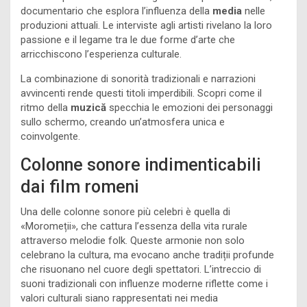
documentario che esplora l’influenza della
media
nelle
produzioni attuali. Le interviste agli artisti rivelano la loro
passione e il legame tra le due forme d’arte che
arricchiscono l’esperienza culturale.
La combinazione di sonorità tradizionali e narrazioni
avvincenti rende questi titoli imperdibili. Scopri come il
ritmo della
muzică
specchia le emozioni dei personaggi
sullo schermo, creando un’atmosfera unica e
coinvolgente.
Colonne sonore indimenticabili
dai film romeni
Una delle colonne sonore più celebri è quella di
«Moromeții», che cattura l’essenza della vita rurale
attraverso melodie folk. Queste armonie non solo
celebrano la cultura, ma evocano anche tradiții profunde
che risuonano nel cuore degli spettatori. L’intreccio di
suoni tradizionali con influenze moderne riflette come i
valori culturali siano rappresentati nei media