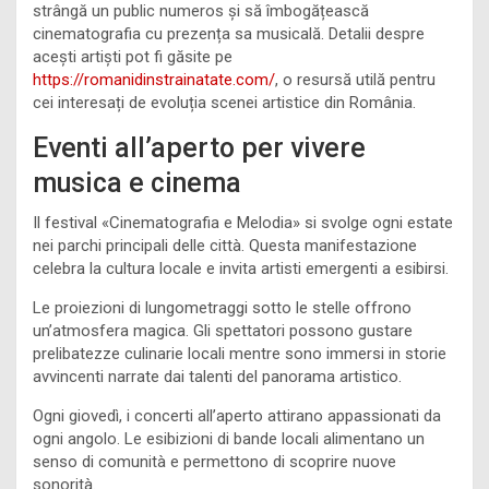
strângă un public numeros și să îmbogățească
cinematografia cu prezența sa musicală. Detalii despre
acești artiști pot fi găsite pe
https://romanidinstrainatate.com/
, o resursă utilă pentru
cei interesați de evoluția scenei artistice din România.
Eventi all’aperto per vivere
musica e cinema
Il festival «Cinematografia e Melodia» si svolge ogni estate
nei parchi principali delle città. Questa manifestazione
celebra la cultura locale e invita artisti emergenti a esibirsi.
Le proiezioni di lungometraggi sotto le stelle offrono
un’atmosfera magica. Gli spettatori possono gustare
prelibatezze culinarie locali mentre sono immersi in storie
avvincenti narrate dai talenti del panorama artistico.
Ogni giovedì, i concerti all’aperto attirano appassionati da
ogni angolo. Le esibizioni di bande locali alimentano un
senso di comunità e permettono di scoprire nuove
sonorità.