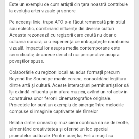
Este un exemplu de cum artiștii din țara noastră contribuie
la evoluția artei vizuale și sonore.
Pe aceeași linie, trupa AFO s-a făcut remarcată prin stilul
său eclectic, combinând influențe din diverse culturi.
Aceasta rezonează cu regizorii care caută nu doar o
coloană sonoră, ci o experiență ce îmbogățește narațiunea
vizuală. Impactul lor asupra media contemporane este
semnificativ, deoarece deschid noi perspective asupra
poveștilor spuse.
Colaborările cu regizori locali au adus formații precum
Beyond the Sound pe marile ecrane, consolidând legătura
dintre artă și cultură. Aceste interacțiuni permit artiștilor să
își extindă influența și în afara muzicii, având un rol activ în
construirea unor feronii cinematografice originale.
Proiectele lor sunt un exemplu de sinergie între melodiile
compuse și imaginile captivante ale filmelor.
Relația dintre cineaști și muzicieni continuă să se dezvolte,
alimentând creativitatea și oferind un loc special
proiectelor culturale. Printre aceștia, Feli a reușit să