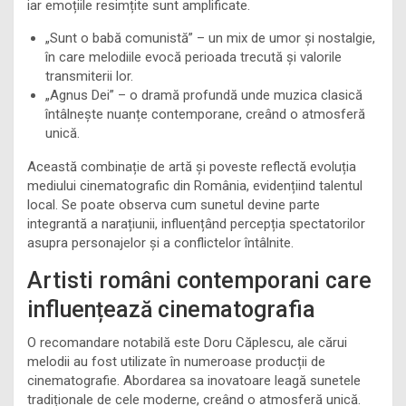
iar emoțiile resimțite sunt amplificate.
„Sunt o babă comunistă” – un mix de umor și nostalgie,
în care melodiile evocă perioada trecută și valorile
transmiterii lor.
„Agnus Dei” – o dramă profundă unde muzica clasică
întâlnește nuanțe contemporane, creând o atmosferă
unică.
Această combinație de artă și poveste reflectă evoluția
mediului cinematografic din România, evidențiind talentul
local. Se poate observa cum sunetul devine parte
integrantă a narațiunii, influențând percepția spectatorilor
asupra personajelor și a conflictelor întâlnite.
Artisti români contemporani care
influențează cinematografia
O recomandare notabilă este Doru Căplescu, ale cărui
melodii au fost utilizate în numeroase producții de
cinematografie. Abordarea sa inovatoare leagă sunetele
tradiționale de cele moderne, creând o atmosferă unică.